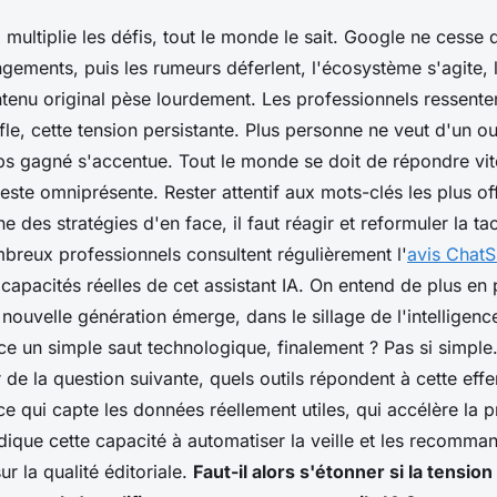
multiplie les défis, tout le monde le sait. Google ne cesse
gements, puis les rumeurs déferlent, l'écosystème s'agite, 
tenu original pèse lourdement. Les professionnels ressenten
e, cette tension persistante. Plus personne ne veut d'un out
ps gagné s'accentue. Tout le monde se doit de répondre vite
reste omniprésente. Rester attentif aux mots-clés les plus of
ne des stratégies d'en face, il faut réagir et reformuler la t
mbreux professionnels consultent régulièrement l'
avis Chat
apacités réelles de cet assistant IA.
On entend de plus en 
nouvelle génération émerge, dans le sillage de l'intelligence 
-ce un simple saut technologique, finalement ? Pas si simple.
ur de la question suivante, quels outils répondent à cette ef
ce qui capte les données réellement utiles, qui accélère la p
dique cette capacité à automatiser la veille et les recomma
ur la qualité éditoriale.
Faut-il alors s'étonner si la tensio