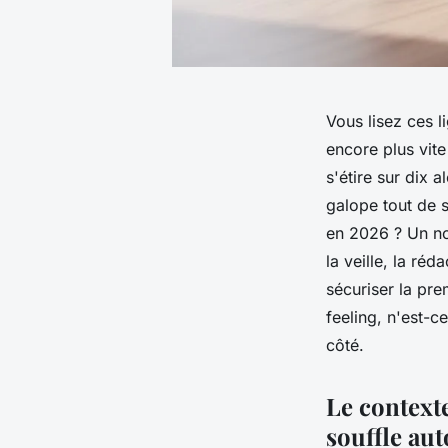
Vous lisez ces l
encore plus vite
s'étire sur dix 
galope tout de s
en 2026 ? Un nom
la veille, la réd
sécuriser la pre
feeling, n'est-
côté.
Le context
souffle au