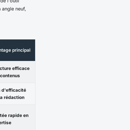
e l'outil
 angle neuf,
tage principal
cture efficace
 contenus
 d'efficacité
la rédaction
tée rapide en
rtise