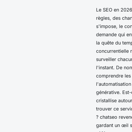
Le SEO en 2026 
règles, des chan
s'impose, le con
demande qui enfl
la quête du tem
concurrentielle 
surveiller chacu
l'instant. De no
comprendre les c
l'automatisation 
générative
. Est
cristallise auto
trouver ce servi
? chatseo reven
gardant un œil s