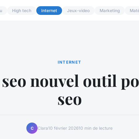
u
High tech
Internet
Jeux-video
Marketing
Maté
INTERNET
 seo nouvel outil po
seo
Clara
10 février 2026
10 min de lecture
C