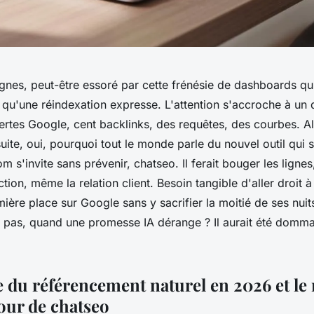
ignes, peut-être essoré par cette frénésie de dashboards qu
 qu'une réindexation expresse. L'attention s'accroche à un d
alertes Google, cent backlinks, des requêtes, des courbes. Al
uite, oui, pourquoi tout le monde parle du nouvel outil qui 
 s'invite sans prévenir, chatseo. Il ferait bouger les lignes
action, même la relation client. Besoin tangible d'aller droit à
mière place sur Google sans y sacrifier la moitié de ses nuit
ce pas, quand une promesse IA dérange ? Il aurait été domm
e du référencement naturel en 2026 et le
tour de chatseo