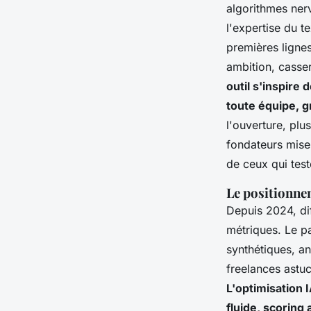
algorithmes ner
l'expertise du t
premières lignes
ambition, casser
outil s'inspire 
toute équipe, g
l'ouverture, pl
fondateurs misen
de ceux qui test
Le positionne
Depuis 2024, dif
métriques. Le pa
synthétiques, an
freelances astu
L'optimisation I
fluide, scoring