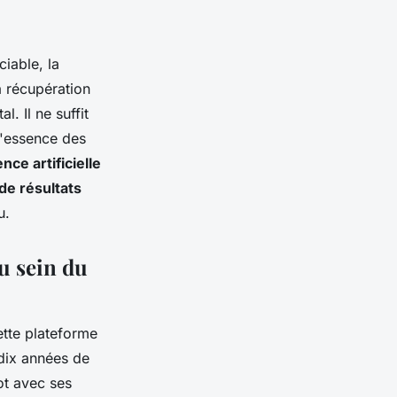
iable, la
a récupération
l. Il ne suffit
 l'essence des
nce artificielle
 de résultats
u.
au sein du
ette plateforme
 dix années de
lot avec ses