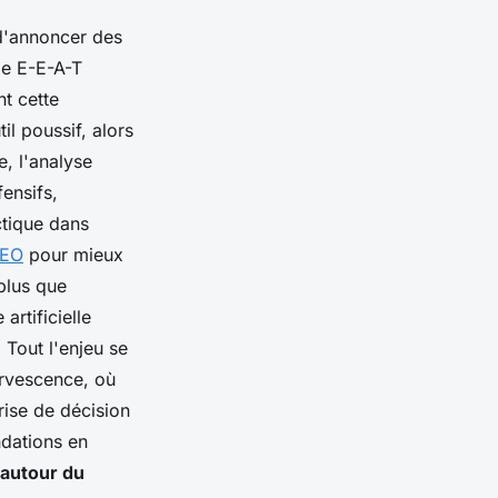
 d'annoncer des
le E-E-A-T
t cette
il poussif, alors
, l'analyse
fensifs,
actique dans
SEO
pour mieux
plus que
artificielle
 Tout l'enjeu se
fervescence, où
rise de décision
ndations en
n autour du