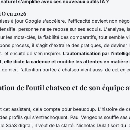
aturel s'amplifie avec ces nouveaux outils IA ?
SEO en 2026
ses à jour Google s'accélère, l'efficacité devient non négoc
ensifie, personne ne se repose sur ses acquis. L'analyse, l
r les mots-clés, la fiabilité des comparatifs, tout semble vita
 bons process, il s'agit d'extraire des pratiques, de deviner
s, et ensuite de s'en inspirer.
L'automatisation par l'intellige
ut, elle dicte la cadence et modifie les attentes en matière
 de nier, l'attention portée à chatseo vient aussi de cet enje
tion de l'outil chatseo et de son équipe 
t cet assistant, cela compte pour beaucoup. L'histoire de c
 des profils qui s'entrechoquent. Paul Vengeons souffle ses
e SaaS digital, il veut de la clarté. Nicholas Dulait sort du 