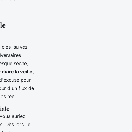
de
-clés, suivez
dversaires
resque sèche,
duire la veille,
 d'excuse pour
our d'un flux de
ps réel
.
iale
 vous auriez
. Dès lors, le