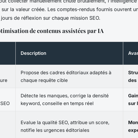
ut collecter manuellement chute brutalement, l'intelligence d
n sur la valeur créée. Les comptes-rendus fournis ouvrent un
 jours de réflexion sur chaque mission SEO.
ptimisation de contenus assistées par IA
Description
Avan
Propose des cadres éditoriaux adaptés à
Stru
sure
chaque requête cible
des
Détecte les manques, corrige la densité
Gain
n SEO
keyword, conseille en temps réel
sur 
Evalue la qualité SEO, attribue un score,
Mon
notifie les urgences éditoriales
expe