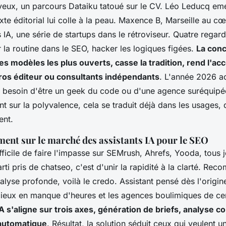
veux, un parcours Dataiku tatoué sur le CV. Léo Leducq em
exte éditorial lui colle à la peau. Maxence B, Marseille au c
 IA, une série de startups dans le rétroviseur. Quatre regar
 la routine dans le SEO, hacker les logiques figées.
La conc
des modèles les plus ouverts, casse la tradition, rend l'ac
ros éditeur ou consultants indépendants
. L'année 2026 a
us besoin d'être un geek du code ou d'une agence suréquipé
t sur la polyvalence, cela se traduit déjà dans les usages, 
ent.
ment sur le marché des assistants IA pour le SEO
ficile de faire l'impasse sur SEMrush, Ahrefs, Yooda, tous 
rti pris de chatseo, c'est d'unir la rapidité à la clarté. Re
alyse profonde, voilà le credo. Assistant pensé dès l'origin
cieux en manque d'heures et les agences boulimiques de cen
A s'aligne sur trois axes, génération de briefs, analyse c
 automatique
. Résultat, la solution séduit ceux qui veulent u