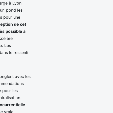
erge à Lyon,
œur, pond les
ds pour une
eption de cet
cès possible à
ccélère
e. Les
dans le ressenti
jonglent avec les
commendations
e pour les
tralisation.
oncurrentielle
ne vraie