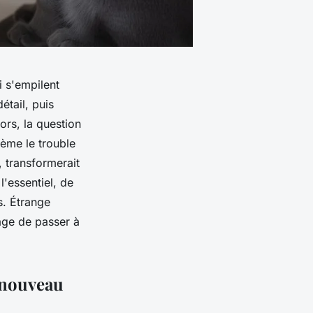
i s'empilent
étail, puis
ors, la question
sème le trouble
, transformerait
 l'essentiel, de
s. Étrange
age de passer à
 nouveau